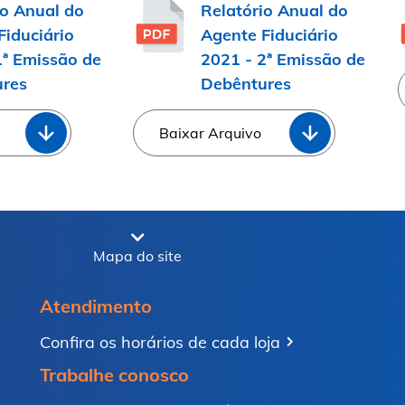
io Anual do
Relatório Anual do
Fiduciário
Agente Fiduciário
1ª Emissão de
2021 - 2ª Emissão de
res
Debêntures
Baixar Arquivo
Mapa do site
Atendimento
Confira os horários de cada loja
Trabalhe conosco