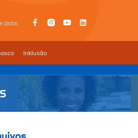
de dados
nosco
Inklusão
S
quivos