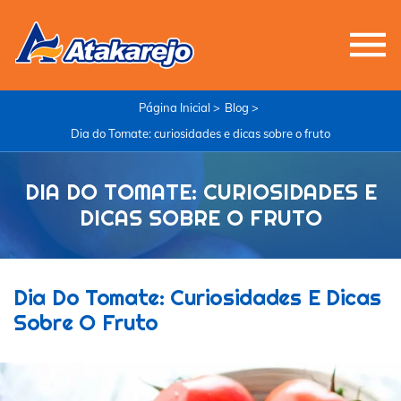
Página Inicial >
Blog >
Dia do Tomate: curiosidades e dicas sobre o fruto
DIA DO TOMATE: CURIOSIDADES E
DICAS SOBRE O FRUTO
Dia Do Tomate: Curiosidades E Dicas
Sobre O Fruto