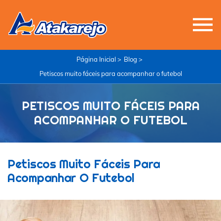
Página Inicial >
Blog >
Petiscos muito fáceis para acompanhar o futebol
PETISCOS MUITO FÁCEIS PARA
ACOMPANHAR O FUTEBOL
Petiscos Muito Fáceis Para
Acompanhar O Futebol