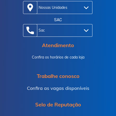
enquanto os avanços na segurança cibernética
Nossas Unidades
garantem que seus dados pessoais e financeiros
estejam protegidos. Ficou curioso? Então continue lendo
SAC
para explorar todas as incríveis inovações tecnológicas
Sac
que estão transformando os cassinos online brasileiros
e descubra como elas estão moldando o futuro do
Atendimento
entretenimento virtual.
Confira os horários de cada loja
O crescimento dos cassinos online
Trabalhe conosco
no Brasil: uma análise das
inovações tecnológicas
Confira as vagas disponíveis
Os cassinos online têm se tornado cada vez mais
Selo de Reputação
populares no Brasil, e com isso, surgem constantemente
inovações tecnológicas nesse setor. Uma das principais