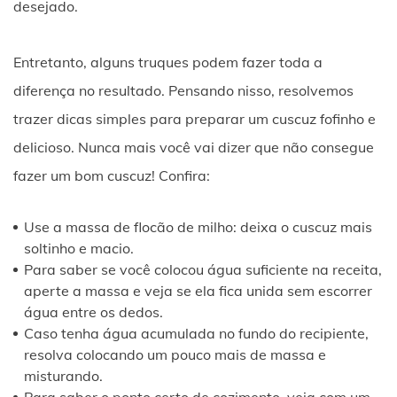
desejado.
Entretanto, alguns truques podem fazer toda a
Inovações Tecnológicas em Cassinos
diferença no resultado. Pensando nisso, resolvemos
Online Brasileiros
trazer dicas simples para preparar um cuscuz fofinho e
delicioso. Nunca mais você vai dizer que não consegue
Você já parou para pensar como a tecnologia está
fazer um bom cuscuz! Confira:
transformando a forma como jogamos nos cassinos
online brasileiros? Nos últimos anos, inovações
Use a massa de flocão de milho: deixa o cuscuz mais
tecnológicas têm revolucionado a indústria dos jogos de
soltinho e macio.
azar, oferecendo aos jogadores uma experiência mais
Para saber se você colocou água suficiente na receita,
aperte a massa e veja se ela fica unida sem escorrer
imersiva e emocionante do que nunca. Neste artigo,
água entre os dedos.
vamos explorar algumas das principais inovações
Caso tenha água acumulada no fundo do recipiente,
tecnológicas que estão impulsionando os cassinos
resolva colocando um pouco mais de massa e
misturando.
online brasileiros, desde os jogos de realidade virtual