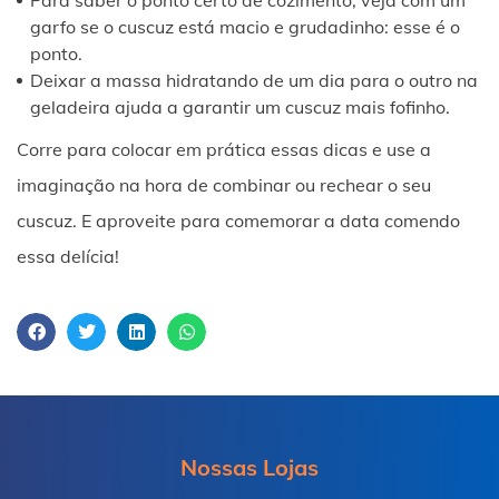
Para saber o ponto certo de cozimento, veja com um
até os avanços na segurança e no pagamento.
garfo se o cuscuz está macio e grudadinho: esse é o
Prepare-se para descobrir como a tecnologia está
ponto.
Deixar a massa hidratando de um dia para o outro na
elevando o nível da diversão e das oportunidades de
geladeira ajuda a garantir um cuscuz mais fofinho.
ganhar nos cassinos online do Brasil!
Corre para colocar em prática essas dicas e use a
imaginação na hora de combinar ou rechear o seu
Imagine-se mergulhando em um mundo virtual, onde
cuscuz. E aproveite para comemorar a data comendo
você pode caminhar pelos corredores de um cassino
essa delícia!
luxuoso, interagir com outros jogadores e desfrutar de
jogos emocionantes, tudo sem sair de casa. Essa é
apenas uma das maravilhas que a realidade virtual
trouxe para os cassinos online brasileiros. Mas as
inovações não param por aí. Novos métodos de
pagamento, como as criptomoedas, estão
Nossas Lojas
proporcionando transações mais rápidas e seguras,