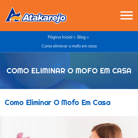
Página Inicial >
Blog >
Como eliminar o mofo em casa
COMO ELIMINAR O MOFO EM CASA
Como Eliminar O Mofo Em Casa