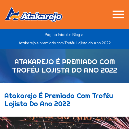
Página Inicial >
Blog >
Atakarejo é premiado com Troféu Lojista do Ano 2022
ATAKAREJO É PREMIADO COM
TROFÉU LOJISTA DO ANO 2022
Atakarejo É Premiado Com Troféu
Lojista Do Ano 2022