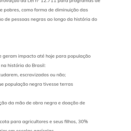
aprovação da Lei nº 12.711 para programas de
 e pobres, como forma de diminuição das
ão de pessoas negras ao longo da história do
e geram impacto até hoje para população
a história do Brasil:
studarem, escravizados ou não;
que população negra tivesse terras
uição da mão de obra negra e doação de
cota para agricultores e seus filhos, 30%
ior em escolas agrícolas.