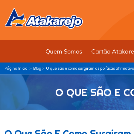
Quem Somos
Cartão Atakare
Página Inicial >
Blog >
O que são e como surgiram as políticas afirmativ
O QUE SÃO E C
O Que São E Como Surgiram A