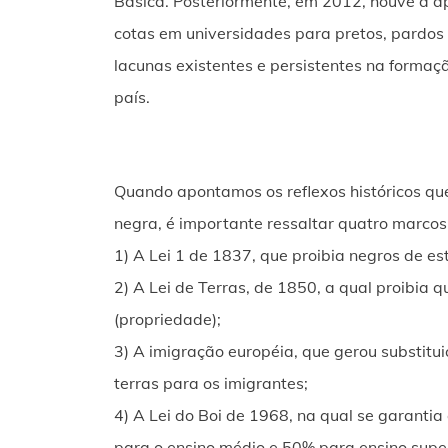
Básica. Posteriormente, em 2012, houve a 
cotas em universidades para pretos, pardos
lacunas existentes e persistentes na formaç
país.
Quando apontamos os reflexos históricos qu
negra, é importante ressaltar quatro marcos n
1) A Lei 1 de 1837, que proibia negros de e
2) A Lei de Terras, de 1850, a qual proibia 
(propriedade);
3) A imigração européia, que gerou substit
terras para os imigrantes;
4) A Lei do Boi de 1968, na qual se garantia 
para o ensino médio e 50% para ensino super